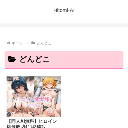
Hitomi-AI
ホーム
どんどこ
どんどこ
CG
【同人AI無料】ヒロイン
桃源郷 -対〇忍編2-