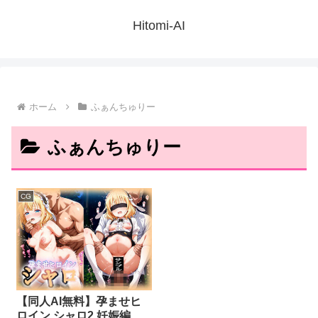
Hitomi-AI
ホーム
ふぁんちゅりー
ふぁんちゅりー
CG
【同人AI無料】孕ませヒ
ロイン シャロ2 妊娠編