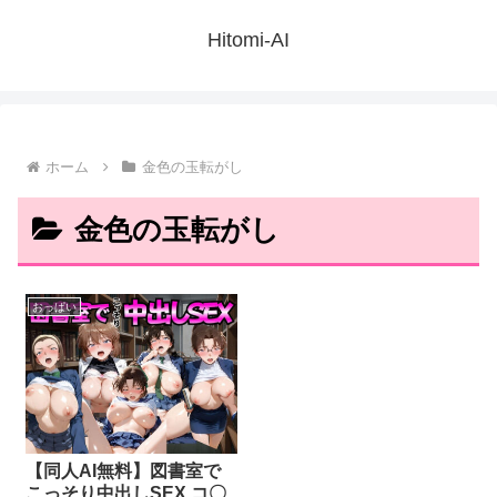
Hitomi-AI
ホーム
金色の玉転がし
金色の玉転がし
おっぱい
【同人AI無料】図書室で
こっそり中出しSEX コ〇