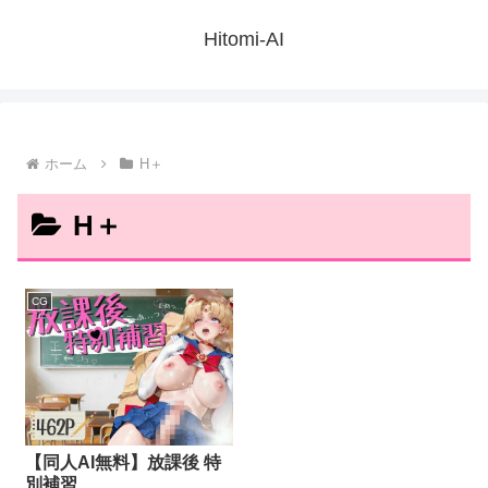
Hitomi-AI
ホーム
H＋
H＋
CG
【同人AI無料】放課後 特
別補習