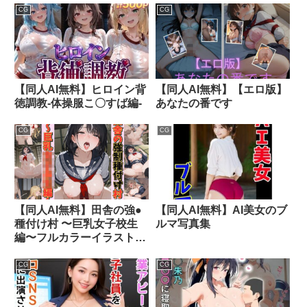
ト
CG
CG
【同人AI無料】ヒロイン背
【同人AI無料】【エロ版】
徳調教-体操服こ〇すば編-
あなたの番です
CG
CG
【同人AI無料】田舎の強●
【同人AI無料】AI美女のブ
種付け村 〜巨乳女子校生
ルマ写真集
編〜フルカラーイラスト集
252枚
CG
CG