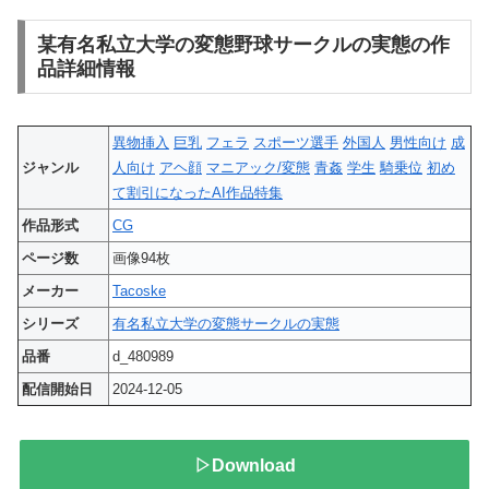
某有名私立大学の変態野球サークルの実態の作
品詳細情報
異物挿入
巨乳
フェラ
スポーツ選手
外国人
男性向け
成
ジャンル
人向け
アヘ顔
マニアック/変態
青姦
学生
騎乗位
初め
て割引になったAI作品特集
作品形式
CG
ページ数
画像94枚
メーカー
Tacoske
シリーズ
有名私立大学の変態サークルの実態
品番
d_480989
配信開始日
2024-12-05
▷Download