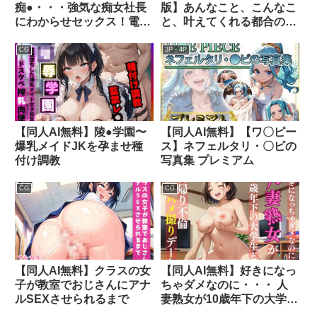
痴●・・・強気な痴女社長
版】あんなこと、こんなこ
にわからせセックス！電車
と、叶えてくれる都合のチ
内で禁断のセックス
アリーダー1
CG
3P・4P
【同人AI無料】陵●学園〜
【同人AI無料】【ワ〇ピー
爆乳メイドJKを孕ませ種
ス】ネフェルタリ・〇ビの
付け調教
写真集 プレミアム
CG
CG
【同人AI無料】クラスの女
【同人AI無料】好きになっ
子が教室でおじさんにアナ
ちゃダメなのに・・・ 人
ルSEXさせられるまで
妻熟女が10歳年下の大学生
と日帰り不倫ハメ撮りデー