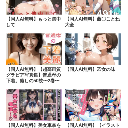
【同人AI無料】もっと集中
【同人AI無料】藤〇ことね
して
大全
CG
CG
【同人AI無料】【超高画質
【同人AI無料】乙女の味
グラビア写真集】普通母の
下着。癒しの50枚〜2巻〜
CG
AIドルオフィス
【同人AI無料】美女車掌を
【同人AI無料】【イラスト