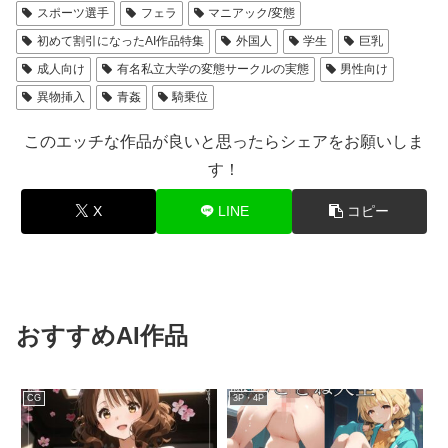
スポーツ選手
フェラ
マニアック/変態
初めて割引になったAI作品特集
外国人
学生
巨乳
成人向け
有名私立大学の変態サークルの実態
男性向け
異物挿入
青姦
騎乗位
このエッチな作品が良いと思ったらシェアをお願いしま
す！
X
LINE
コピー
おすすめAI作品
CG
3P・4P