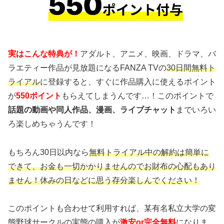
実はこんな特典が！
アダルト、アニメ、映画、ドラマ、バ
ラエティー作品が見放題になるFANZA TVの
30日間無料ト
ライアル
に登録すると、すぐに作品購入に使えるポイント
が
550ポイント
もらえてしまうんです…！このポイントで
話題の動画や同人作品、漫画、ライブチャット
までいろい
ろ楽しめちゃうんです！
もちろん30日以内なら
無料トライアル中の解約は簡単に
できて、お金も一切かかりませんのでお財布の心配もあり
ません！休みの日などに思う存分楽しんでください！
このポイントも合わせて利用すれば、某有名私立大学の変
態野球サークルの実態の購入が
激安or完全無料
になりま