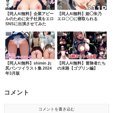
【同人AI無料】企業アピー
【同人AI無料】姫◯朱乃
ルのために女子社員をエロ
エロ〇〇に寝取られる
SNSに出演させてみた
CG
CG
【同人AI無料】shimin お
【同人AI無料】冒険者たち
尻パンツイラスト集 2024
の末路【ゴブリン編】
年3月版
コメント
コメントを書き込む