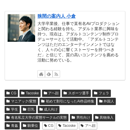
狭間の案内人 小倉
大学卒業後、仕事で某有名AVプロダクション
と関わる経験を持ち、アダルト業界に興味を
持つ。現在は、アダルトコンテンツ制作プロ
デューサーとして活動中。「アダルトコンテ
ンツはただのエンターテインメントではな
く、人々の心に響くストーリーを持つべき
だ」と信じて、質の高いコンテンツを薦める
活動に努めている。
CG
Tacoske
アヘ顔
スポーツ選手
フェラ
マニアック/変態
初めて割引になったAI作品特集
外国人
学生
巨乳
成人向け
有名私立大学の変態サークルの実態
男性向け
異物挿入
青姦
騎乗位
CG
Tacoske
アヘ顔