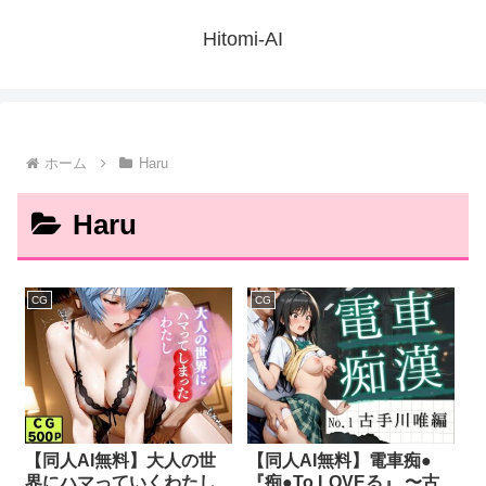
Hitomi-AI
ホーム
Haru
Haru
CG
CG
【同人AI無料】大人の世
【同人AI無料】電車痴●
界にハマっていくわたし
『痴●To LOVEる』 〜古